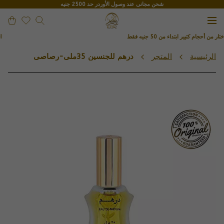
شحن مجانى عند وصول الأوردر حد 2500 جنيه
ر من أحجام كتيير ابتداء من 50 جنيه فقط
اختا
الرئيسية
المتجر
درهم للجنسين 35ملى-رصاصى