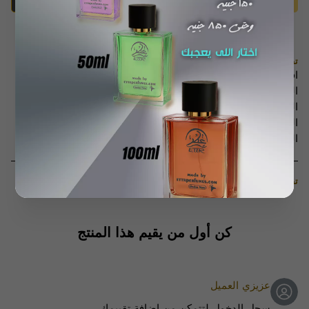
سياسات الشحن، الإرجاع، والاسترداد
تفاصيل المنتج
افتتاحية العطر: الصفير، الليمون، اليوسفي، البرتقال، زهر
البرتقال، الكشمش الأسود، الأوراق الخضراء
النوتات المتوسطة: الزنبق، الإيلنغ، القرنفل، الورد، زنبق الوادي،
الياسمين
النوتات القاعدية: خشب الصندل، نجيل الهند، البلسم
تقييمات العملاء الموثقة
كن أول من يقيم هذا المنتج
عزيزي العميل
سجل الدخول لتتمكن من إضافة تقييمك