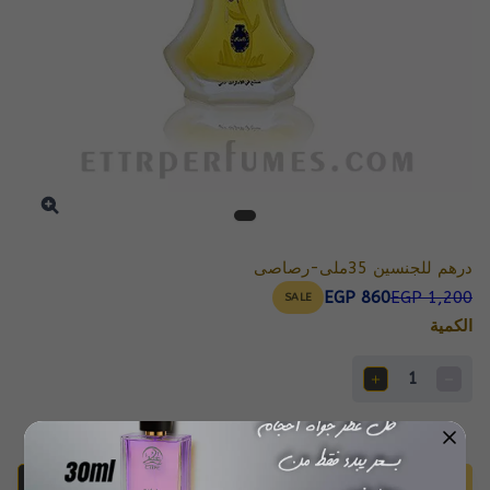
درهم للجنسين 35ملى-رصاصى
EGP 860
EGP 1,200
SALE
الكمية
1
أضف للسلة
اشتري الآن