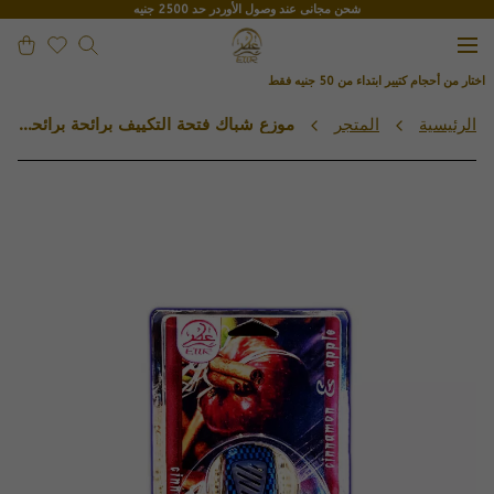
شحن مجانى عند وصول الأوردر حد 2500 جنيه
تار من أحجام كتيير ابتداء من 50 جنيه فقط
اخ
الرئيسية
المتجر
موزع شباك فتحة التكييف برائحة برائحة الثلج الأحمر