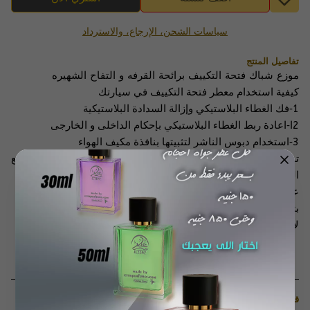
سياسات الشحن، الإرجاع، والاسترداد
تفاصيل المنتج
موزع شباك فتحة التكييف برائحة القرفه و التفاح الشهيره
كيفية استخدام معطر فتحة التكييف في سيارتك
1
-
فك الغطاء البلاستيكي وإزالة السدادة البلاستيكية
2
ا-اعادة ربط الغطاء البلاستيكي بإحكام الداخلى و الخارجى
3
-
استخدام دبوس الناشر لتثبيتها بنافذة مكيف الهواء
تحذير: قد يؤدي الزيت إلى إتلاف أسطح السيارة الداخليه، يرجى وضع
المنتج في مكانه الصحيح، لا ينبغي أن يسقط الزيت (السائل) أبدًا
عدم ملامسة السائل لتابلو السيارة، وفي حالة الملامسة ، قم
بتنظيف المكان على الفور وإزالة السائل
.
لا ينبغي أن يقطر المنتج الزيت أبدًا
قد يعجبك ايضًا